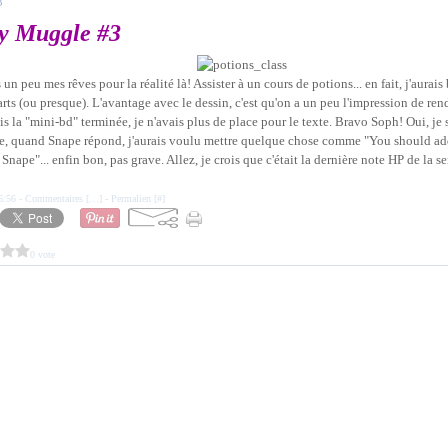
8
y Muggle #3
n peu mes rêves pour la réalité là! Assister à un cours de potions... en fait, j'aurais
ts (ou presque). L'avantage avec le dessin, c'est qu'on a un peu l'impression de rendr
s la "mini-bd" terminée, je n'avais plus de place pour le texte. Bravo Soph! Oui, je sa
, quand Snape répond, j'aurais voulu mettre quelque chose comme "You should add
Snape"... enfin bon, pas grave. Allez, je crois que c'était la dernière note HP de la s
6:56 -
Commentaires [
…
]
- Permalien [
#
]
0 vote