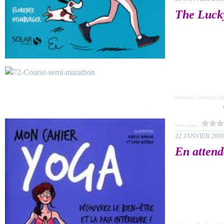
The Luck
Posté par ChezSoph à 2
Vous aimez ?
22 JANVIER 200
En attenda