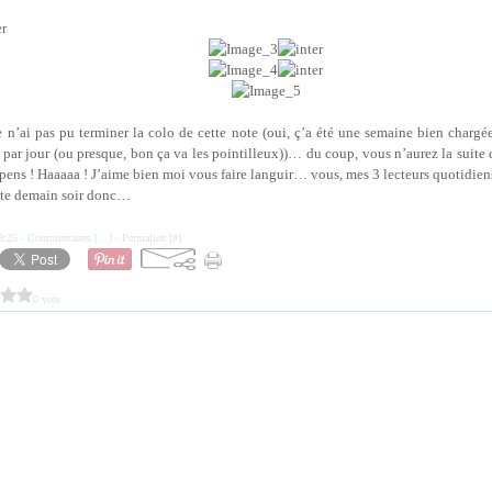
 n’ai pas pu terminer la colo de cette note (oui, ç’a été une semaine bien chargée 
 par jour (ou presque, bon ça va les pointilleux))… du coup, vous n’aurez la suite 
pens ! Haaaaa ! J’aime bien moi vous faire languir… vous, mes 3 lecteurs quotidien
uite demain soir donc…
9:25 -
Commentaires [
…
]
- Permalien [
#
]
0 vote