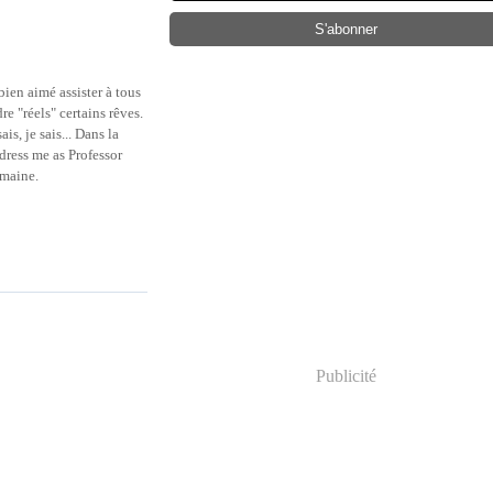
 bien aimé assister à tous
e "réels" certains rêves.
is, je sais... Dans la
ress me as Professor
emaine.
Publicité