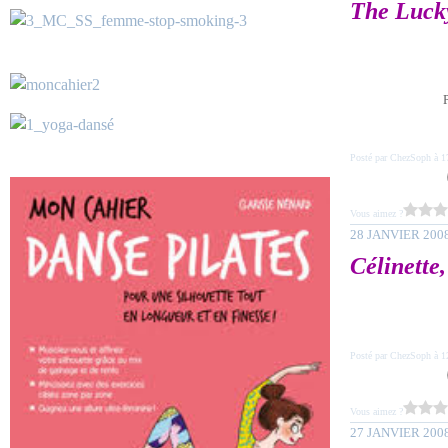
The Luck
P
Posté par ChezSoph à 1
Vous aimez ?
28 JANVIER 200
Célinette
Posté par ChezSoph à 1
Vous aimez ?
27 JANVIER 200