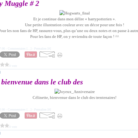
y Muggle # 2
Et je continue dans mon délire « harrypotterien ».
Une petite illustration couleur avec un décor pour une fois !
our les non fans de HP, rassurez-vous, plus qu’une ou deux notes et on passe à autre
Pour les fans de HP, on y reviendra de toute façon ! ^^
7:00 -
Commentaires [
…
]
- Permalien [
#
]
0 vote
8
, bienvenue dans le club des
Célinette, bienvenue dans le club des trentenaires!
2:00 -
Commentaires [
…
]
- Permalien [
#
]
0 vote
8