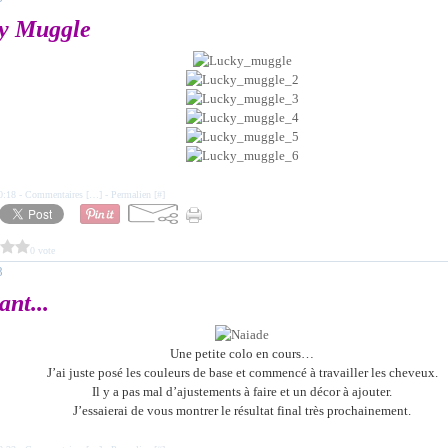
y Muggle
0:18 -
Commentaires [
…
]
- Permalien [
#
]
0 vote
8
nt...
Une petite colo en cours…
J’ai juste posé les couleurs de base et commencé à travailler les cheveux.
Il y a pas mal d’ajustements à faire et un décor à ajouter.
J’essaierai de vous montrer le résultat final très prochainement.