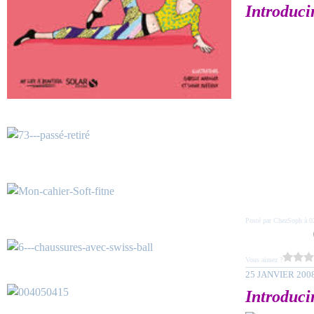
Introduci
Posté par ChezSoph à 0
Vous aimez ?
25 JANVIER 200
Introduci